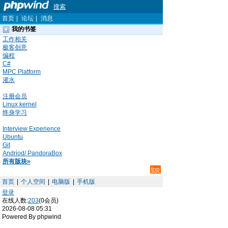
搜索
首页
|
论坛
|
消息
我的书签
工作相关
极客创意
编程
C#
MPC Platform
灌水
注册会员
Linux kernel
终身学习
Interview Experience
Ubuntu
Git
Andriod/ PandoraBox
所有版块»
top
首页
|
个人空间
|
电脑版
|
手机版
登录
在线人数:
203
(0会员)
2026-08-08 05:31
Powered By phpwind