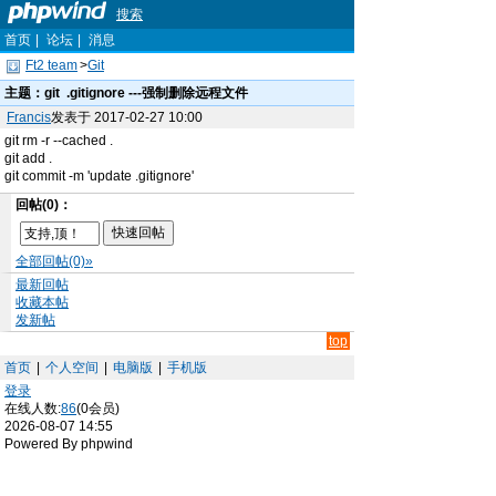
搜索
首页
|
论坛
|
消息
Ft2 team
>
Git
主题：
git .gitignore ---强制删除远程文件
Francis
发表于 2017-02-27 10:00
git rm -r --cached .
git add .
git commit -m 'update .gitignore'
回帖(0)：
全部回帖(0)»
最新回帖
收藏本帖
发新帖
top
首页
|
个人空间
|
电脑版
|
手机版
登录
在线人数:
86
(0会员)
2026-08-07 14:55
Powered By phpwind