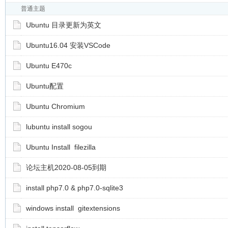
普通主题
Ubuntu 目录更新为英文
Ubuntu16.04 安装VSCode
Ubuntu E470c
Ubuntu配置
Ubuntu Chromium
lubuntu install sogou
Ubuntu Install filezilla
论坛主机2020-08-05到期
install php7.0 & php7.0-sqlite3
windows install gitextensions