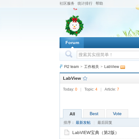
社区服务
统计排行
帮助
Forum
Ft2 team
>
工作相关
>
LabView
LabView
Today:
0
|
Topic:
4
|
Article:
7
Best
Vote
All
排序：
最新发帖
|
最后回复
LabVIEW宝典（第2版）