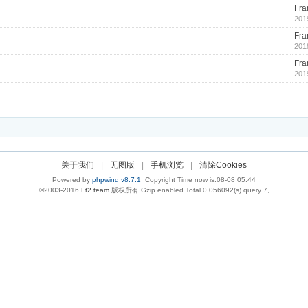
Fra
201
Fra
201
Fra
201
关于我们
|
无图版
|
手机浏览
|
清除Cookies
Powered by
phpwind v8.7.1
Copyright Time now is:08-08 05:44
©2003-2016
Ft2 team
版权所有 Gzip enabled
Total 0.056092(s) query 7,