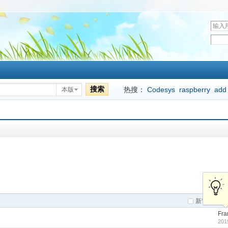
U
s
密
e
r
码
n
a
m
搜索
热搜：
Codesys
raspberry
add
本版
e
新窗
作
Fra
201