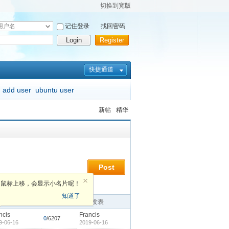
切换到宽版
记住登录
找回密码
Login
Register
快捷通道
add user
ubuntu user
新帖
精华
Post
鼠标上移，会显示小名片呢！
知道了
者
回复
最后发表
ncis
Francis
0
/6207
9-06-16
2019-06-16